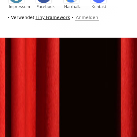
Impressum
Facebook
Narrhalla
Kontakt
•
Verwendet
Tiny Framework
•
Anmelden