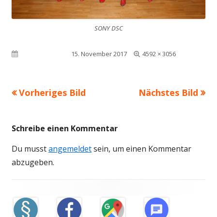
SONY DSC
Volle
Veröffentlicht am
15. November 2017
4592 × 3056
Größe
Vorheriges Bild
Nächstes Bild
Schreibe einen Kommentar
Du musst
angemeldet
sein, um einen Kommentar
abzugeben.
Footer
Inhalt