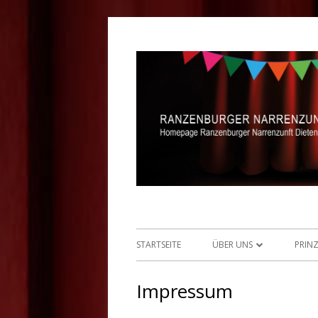
Springe
zum
Inhalt
Homepage der Ranz
Primäres
STARTSEITE
ÜBER UNS
PRIN
Menü
ELFERRAT
PRI
Impressum
EHREN-ELFERRAT
EHE