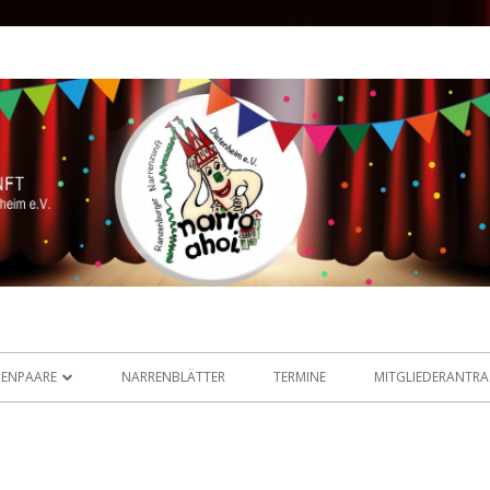
enburger Narrenzunft
ZENPAARE
NARRENBLÄTTER
TERMINE
MITGLIEDERANTR
NZENPAAR 2025 / 2026
MALIGE PRINZENPAARE