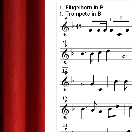
GARDEN
EHE
NARRENMARSCH
HISTORIE
EINSPIELER RADIO7 2018