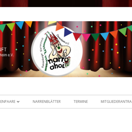
enburger Narrenzunft
ZENPAARE
NARRENBLÄTTER
TERMINE
MITGLIEDERANTR
NZENPAAR 2025 / 2026
MALIGE PRINZENPAARE