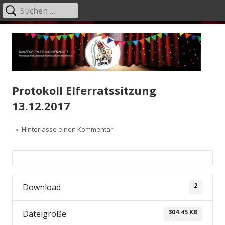
Suchen
Primäres
nach:
Menü
Springe
H
zum
d
Inhalt
R
N
Protokoll Elferratssitzung
13.12.2017
zu Protokoll Elferratssitzung 13.12.2
Hinterlasse einen Kommentar
2
Download
304.45 KB
Dateigröße