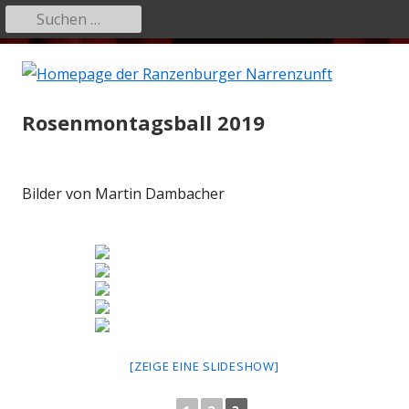
Suchen
Primäres
nach:
Menü
Springe
Hom
zum
der
Inhalt
Rosenmontagsball 2019
Ranz
Narr
Bilder von Martin Dambacher
[ZEIGE EINE SLIDESHOW]